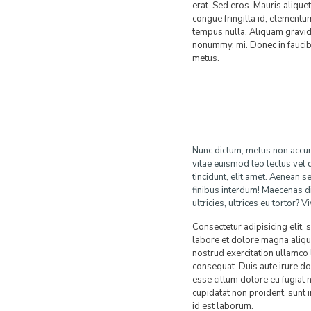
erat. Sed eros. Mauris aliquet
congue fringilla id, elementu
tempus nulla. Aliquam gravi
nonummy, mi. Donec in faucibu
metus.
Nunc dictum, metus non accum
vitae euismod leo lectus vel 
tincidunt, elit amet. Aenean s
finibus interdum! Maecenas dia
ultricies, ultrices eu tortor?
Consectetur adipisicing elit,
labore et dolore magna aliqu
nostrud exercitation ullamco 
consequat. Duis aute irure dol
esse cillum dolore eu fugiat n
cupidatat non proident, sunt i
id est laborum.