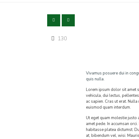
130
Vivamus posuere dui in congue
quis nulla.
Lorem ipsum dolor sit amet s
vehicula, dui lectus, pellente
ac sapien. Cras ut erat. Null
euismod quam interdum.
Ut eget quam molestie justo 
amet pede. In accumsan orci. 
habitasse platea dictumst. Du
at, bibendum vel, wisi. Mauri