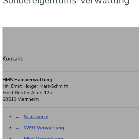
Sondereigentums-Verwaltung
Kontakt:
HMS Hausverwaltung
Inh. Ernst Holger März-Schmitt
Ernst Reuter Allee 12a
68519 Viernheim
→
Startseite
→
WEG-Verwaltung